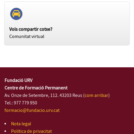
Vols compartir cotxe?
Comunitat virtual
Fundació URV
Centre de Formació Permanent
Av. Onze de Setembre, 112. 43203 Reus (
com arribar
)
Tel.: 977 779 950
formacio@fundacio.urv.cat
Nota legal
Política de privacitat