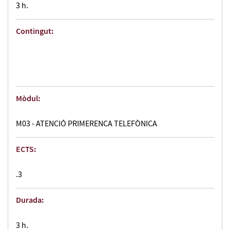
3 h.
Contingut:
Mòdul:
M03 - ATENCIÓ PRIMERENCA TELEFÒNICA
ECTS:
.3
Durada:
3 h.