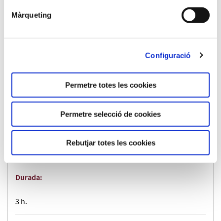
Màrqueting
Configuració
Mòdul:
Permetre totes les cookies
M09 - PACIENT AGITAT. CAUSES D'AGITACIÓ. PROBLEMES
DE SALUT MENTAL. TRASTORNS I MALALTIES.
ALTERACIONS CONDUCTUALS
Permetre selecció de cookies
ECTS:
Rebutjar totes les cookies
.3
Durada:
3 h.