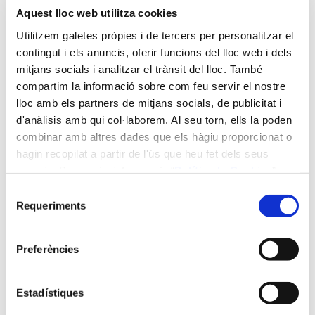
Aquest lloc web utilitza cookies
Utilitzem galetes pròpies i de tercers per personalitzar el
contingut i els anuncis, oferir funcions del lloc web i dels
mitjans socials i analitzar el trànsit del lloc. També
compartim la informació sobre com feu servir el nostre
Mòdul:
lloc amb els partners de mitjans socials, de publicitat i
d'anàlisis amb qui col·laborem. Al seu torn, ells la poden
M08 - ATENCIÓ E INTERVENCIÓ PRESENCIAL. GESTIÓ DE
combinar amb altres dades que els hàgiu proporcionat o
L'ESCENARI, DE LA SITUACIÓ DE CRISI
hagin recopilat a partir de l'ús que heu fet dels seus
serveis. Per a més informació “
Política
de Cookies
”.
ECTS:
Selecció
Requeriments
.3
de
consentiment
Durada:
Preferències
3 h.
Estadístiques
Contingut: