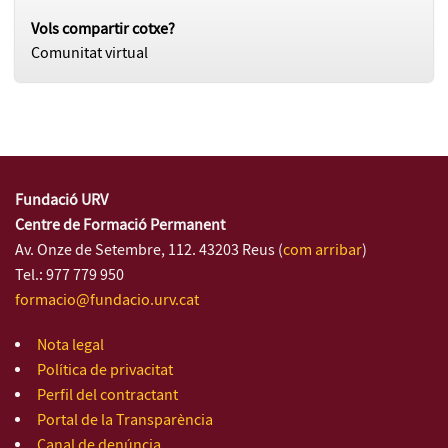
Vols compartir cotxe?
Comunitat virtual
Fundació URV
Centre de Formació Permanent
Av. Onze de Setembre, 112. 43203 Reus (
com arribar
)
Tel.: 977 779 950
formacio@fundacio.urv.cat
Nota legal
Política de privacitat
Perfil del contractant
Portal de la Transparència
Canal de denúncia