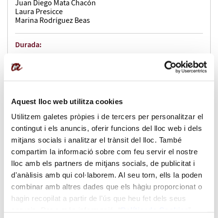
Juan Diego Mata Chacón
Laura Presicce
Marina Rodríguez Beas
Durada:
60 h
Impartició:
Aquest lloc web utilitza cookies
virtual
Utilitzem galetes pròpies i de tercers per personalitzar el
contingut i els anuncis, oferir funcions del lloc web i dels
mitjans socials i analitzar el trànsit del lloc. També
Idiomes en que s'imparteix:
compartim la informació sobre com feu servir el nostre
lloc amb els partners de mitjans socials, de publicitat i
Català
d'anàlisis amb qui col·laborem. Al seu torn, ells la poden
combinar amb altres dades que els hàgiu proporcionat o
Dates:
hagin recopilat a partir de l'ús que heu fet dels seus
serveis. Per a més informació “
Política
de Cookies
”.
del 06/05/2025 al 03/07/2025