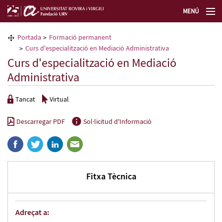
MENÚ
La Fundació URV
Portada
Formació permanent
Curs d'especialització en Mediació Administrativa
Formació permanent
Curs d'especialització en Mediació
Administrativa
Transferència de tecnologia
Tancat
Virtual
Seleccioneu idioma
Descarregar PDF
Sol·licitud d'Informació
Fitxa Tècnica
Adreçat a: