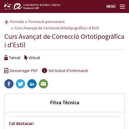
MENÚ
La Fundació URV
Portada
Formació permanent
Curs Avançat de Correcció Ortotipogràfica i d'Estil
Formació permanent
Curs Avançat de Correcció Ortotipogràfica
i d'Estil
Transferència de tecnologia
Tancat
Virtual
Seleccioneu idioma
Descarregar PDF
Sol·licitud d'Informació
Fitxa Tècnica
Cal destacar: