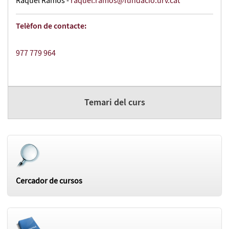
Raquel Ramos -
raquel.ramos@fundacio.urv.cat
Telèfon de contacte:
977 779 964
Temari del curs
Cercador de cursos