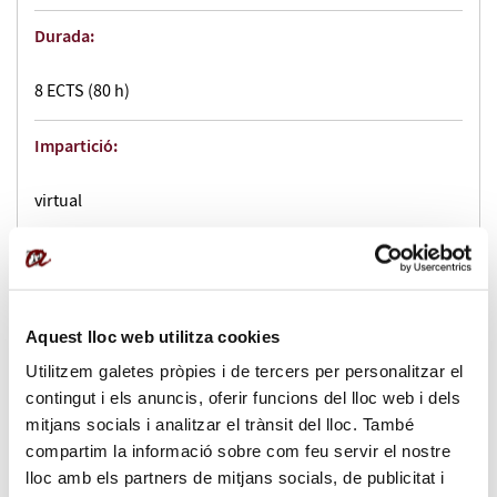
Durada:
8 ECTS (80 h)
Impartició:
virtual
Dates:
del 02/01/2026 al 23/02/2026
Aquest lloc web utilitza cookies
Especificació durada:
Utilitzem galetes pròpies i de tercers per personalitzar el
contingut i els anuncis, oferir funcions del lloc web i dels
80 h
mitjans socials i analitzar el trànsit del lloc. També
compartim la informació sobre com feu servir el nostre
Horari:
lloc amb els partners de mitjans socials, de publicitat i