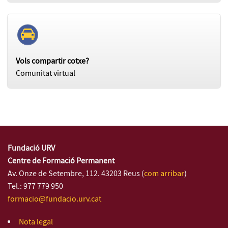
Vols compartir cotxe?
Comunitat virtual
Fundació URV
Centre de Formació Permanent
Av. Onze de Setembre, 112. 43203 Reus (
com arribar
)
Tel.: 977 779 950
formacio@fundacio.urv.cat
Nota legal