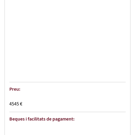
Qualitat ambiental.
Qualitat de les condicions de treball.
Per què la necessitat de la integració?
Perquè totes tres es basen en:
La millora continua.
La idea de la prevenció.
La tendència a leficiència i eficàcia.
Preu:
4545 €
Beques i facilitats de pagament: