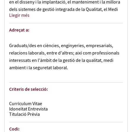
en el disseny i la implantació, el manteniment i la millora
dels sistemes de gestió integrada de la Qualitat, el Medi
Llegir més
Ambient i la Seguretat Laboral.
El Màster es manté a l'avantguarda de les normes ISO
Adreçat a:
actualitzades del MGICMAS. El mòdul de Qualitat del
Màster s'adaptarà a la nova ISO 9001:2026 quan sigui
Graduats/des en ciències, enginyeries, empresarials,
publicada oficialment, i s'empraran els esborranys més
relacions laborals, entre d'altres; així com professionals
avançats fins al seu llançament definitiu. Així mateix, els
interessats en l'àmbit de la gestió de la qualitat, medi
continguts del mòdul de Gestió Ambiental també
ambient i la seguretat laboral.
s’actualitzaran amb la nova versió de la ISO 14001:2026,
publicada aquest abril. Aquesta actualització atorgarà a
l'estudiant un avantatge competitiu immediat,
Criteris de selecció:
posicionant-lo pel davant de la resta de professionals del
sector. Assegureu-vos el futur amb una formació
Currículum Vitae
Idoneïtat Entrevista
dissenyada per als reptes que vindran, no per als que ja
Titulació Prèvia
van passar.
Codi: