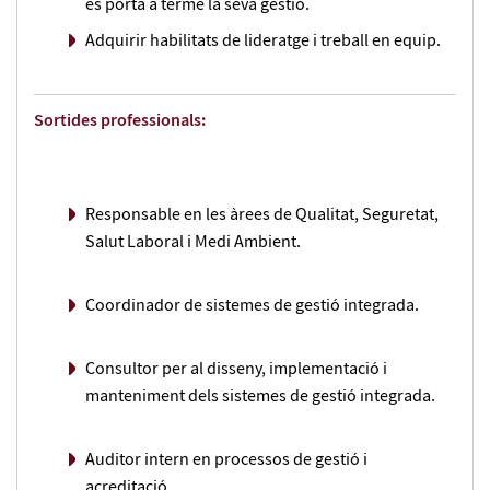
es porta a terme la seva gestió.
integral a l'empresa augmentarà la teva capacitat
d'aconseguir un lloc de treball per fer les funcions de
Adquirir habilitats de lideratge i treball en equip.
gestió en qualsevol tipus d'empresa.
Sortides professionals:
Com aprendràs?
Totes les classes són impartides per professors que són
Responsable en les àrees de Qualitat, Seguretat,
experts als seus camps. No només aprendràs de la seva
Salut Laboral i Medi Ambient.
experiència, sinó també de lexperiència col·lectiva dels
companys de classe. També pots optar per fer pràctiques,
que et proporcionaran una visió pràctica de gran valor
Coordinador de sistemes de gestió integrada.
del món empresarial.
Consultor per al disseny, implementació i
Les classes són molt aplicades. Al llarg del curs es
manteniment dels sistemes de gestió integrada.
desenvolupa el projecte final de màster que consisteix a
elaborar un sistema de Gestió Integrada de la Qualitat,
Medi Ambient i Seguretat Laboral d'una organització.
Auditor intern en processos de gestió i
acreditació.