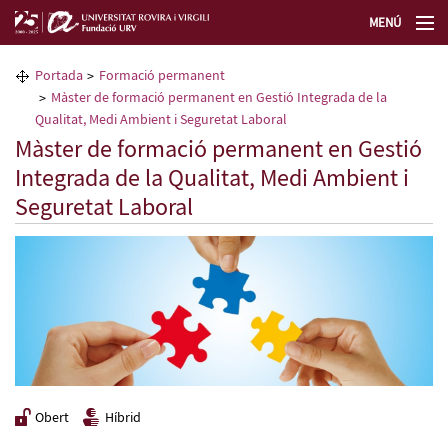
MENÚ
La Fundació URV
Portada
Formació permanent
Màster de formació permanent en Gestió Integrada de la
Formació permanent
Qualitat, Medi Ambient i Seguretat Laboral
Màster de formació permanent en Gestió
Integrada de la Qualitat, Medi Ambient i
Transferència de tecnologia
Seguretat Laboral
Seleccioneu idioma
Obert
Híbrid