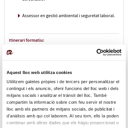
Es treballa amb grups petits obtenint un avantatge a
l'hora d'oferir més atenció i més personalitzada i en el
Assessor en gestió ambiental i seguretat laboral.
seguiment del progrés dels estudiants.
Per tal d'assegurar la integració de tots els coneixements,
el màster té un coordinador per a cadascuna de les àrees.
Itinerari formatiu:
El curs es desenvolupa de forma semipresencial, amb
l'ajuda d'un campus virtual i l'assistència a classes
Diploma d'especialització en gestió de la Qualitat. ISO
presencials. El campus virtual Moodle és l'aula virtual on
9001
podreu trobar la documentació del curs, comunicar-vos
Aquest lloc web utilitza cookies
amb els professors, la direcció i els altres estudiants de
Informació addicional:
màster.
Utilitzem galetes pròpies i de tercers per personalitzar el
contingut i els anuncis, oferir funcions del lloc web i dels
20260223-bases-convocatoria-premi-tfm-
mitjans socials i analitzar el trànsit del lloc. També
mgiqmslen2026.pdf
compartim la informació sobre com feu servir el nostre
Titulacions:
lloc amb els partners de mitjans socials, de publicitat i
Direcció:
Per accedir a aquests cursos es requereix un títol
d'anàlisis amb qui col·laborem. Al seu torn, ells la poden
universitari oficial espanyol o expedit per una institució
combinar amb altres dades que els hàgiu proporcionat o
Magdalena Constantí Garriga