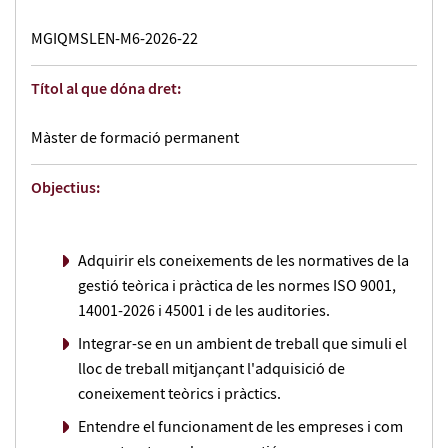
MGIQMSLEN-M6-2026-22
Per a qui està dissenyat?
Si ja participes en la gestió de l'empresa, o aspires a
Títol al que dóna dret:
participar-hi, el màster et transformarà en un líder capaç
de gestionar i augmentar l'eficiència a la teva empresa.
Màster de formació permanent
Objectius:
Què aprendràs?
Se us ensenyarà l'últim en la teoria i pràctica de la gestió
Adquirir els coneixements de les normatives de la
(Normes ISO 9001, 14001 i EMAS, OSHAS), que us donarà
gestió teòrica i pràctica de les normes ISO 9001,
una visió general molt valuosa sobre com funcionen les
14001-2026 i 45001 i de les auditories.
empreses i com duen a terme la seva gestió.
Integrar-se en un ambient de treball que simuli el
lloc de treball mitjançant l'adquisició de
coneixement teòrics i pràctics.
Perspectives de l'ocupabilitat
Entendre el funcionament de les empreses i com
El coneixement profund que adquiriràs de la gestió