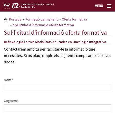
MENÚ
La Fundació URV
Portada
Formació permanent
Oferta formativa
Sol·licitud d’informació oferta formativa
Formació permanent
Sol·licitud d’informació oferta formativa
Reflexologia i altres Modalitats Aplicades en Oncologia Integrativa
Transferència de tecnologia
Contactarem amb tu per facilitar-te la informació que
necessites. Si us plau, omple els següents camps amb les teves
Seleccioneu idioma
dades:
Nom *
Cognoms *