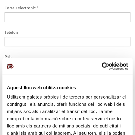
Correu electrònic *
Telèfon
País
Data de naixement
Aquest lloc web utilitza cookies
Utilitzem galetes pròpies i de tercers per personalitzar el
contingut i els anuncis, oferir funcions del lloc web i dels
Gènere
mitjans socials i analitzar el trànsit del lloc. També
Femení
Masculí
compartim la informació sobre com feu servir el nostre
lloc amb els partners de mitjans socials, de publicitat i
Trobes a faltar alguna informació sobre el programa?
d'anàlisis amb qui col·laborem. Al seu torn, ells la poden