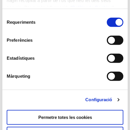
hagin recopilat a partir de l'ús que heu fet dels seus
Integratives
serveis. Per a més informació “
Política
de Cookies
”.
40 ECTS (377 h) - del 13/11/2026 al 02/03/2028
Selecció
Requeriments
de
Màster de formació permanent
en Educació i Teràpia
consentiment
Psicomotriu
Preferències
60 ECTS (600 h) - del 10/10/2025 al 30/09/2027
Diploma d'especialització en
Estadístiques
Educació Psicomotriu i
Desenvolupament Psicològic
30 ECTS (300 h) - del 10/10/2025 al 30/09/2026
Màrqueting
Màster de formació permanent
en Innovació i Atenció Primària
Configuració
60 ECTS (504 h) - del 17/11/2025 al 12/05/2027
Permetre totes les cookies
Màster de formació permanent
en Nefrologia Pediàtrica