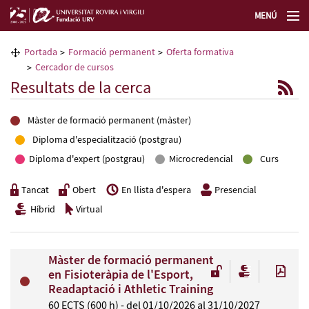
MENÚ
La Fundació URV
Portada
Formació permanent
Oferta formativa
Cercador de cursos
Formació permanent
Resultats de la cerca
Transferència de tecnologia
Màster de formació permanent (màster)
Diploma d'especialització (postgrau)
Seleccioneu idioma
Diploma d'expert (postgrau)
Microcredencial
Curs
Tancat
Obert
En llista d'espera
Presencial
Híbrid
Virtual
Màster de formació permanent
en Fisioteràpia de l'Esport,
Readaptació i Athletic Training
60 ECTS (600 h) - del 01/10/2026 al 31/10/2027