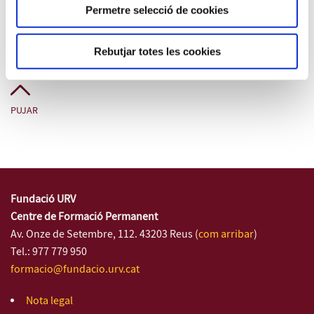
Permetre selecció de cookies
90 ECTS (945 h) - del 01/10/2024 al 10/07/2026
Rebutjar totes les cookies
PUJAR
Fundació URV
Centre de Formació Permanent
Av. Onze de Setembre, 112. 43203 Reus (
com arribar
)
Tel.: 977 779 950
formacio@fundacio.urv.cat
Nota legal