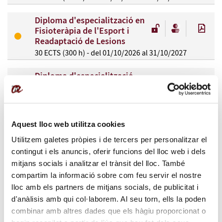
Diploma d'especialització en
Fisioteràpia de l'Esport i
Readaptació de Lesions
30 ECTS (300 h) - del 01/10/2026 al 31/10/2027
Diploma d'especialització
en Abordatge Integral a
les Persones amb Ferides
Complexes
30 ECTS (315 h) - del 02/10/2026 al 01/10/2027
Aquest lloc web utilitza cookies
Utilitzem galetes pròpies i de tercers per personalitzar el
Diploma d'especialització en
Pràctica Quirúrgica. Infermeria
contingut i els anuncis, oferir funcions del lloc web i dels
de Quiròfan
mitjans socials i analitzar el trànsit del lloc. També
30 ECTS (405 h) - del 14/10/2026 al 15/11/2027
compartim la informació sobre com feu servir el nostre
lloc amb els partners de mitjans socials, de publicitat i
Diploma d'especialització en
d'anàlisis amb qui col·laborem. Al seu torn, ells la poden
Pràctica Avançada en
combinar amb altres dades que els hàgiu proporcionat o
Reflexologia i altres Modalitats