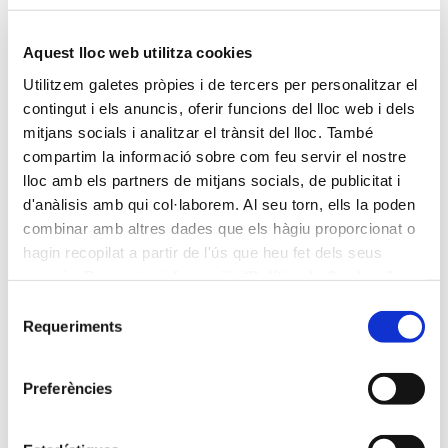
Estrès Biòtic i Abiòtic (Plagues,
Aquest lloc web utilitza cookies
Malalties i Carències)
Utilitzem galetes pròpies i de tercers per personalitzar el
3 ECTS (30 h) - del 26/02/2026 al 18/03/2026
contingut i els anuncis, oferir funcions del lloc web i dels
mitjans socials i analitzar el trànsit del lloc. També
Introducció a la Viticultura
compartim la informació sobre com feu servir el nostre
lloc amb els partners de mitjans socials, de publicitat i
d'anàlisis amb qui col·laborem. Al seu torn, ells la poden
3 ECTS (30 h) - del 09/02/2026 al 27/02/2026
combinar amb altres dades que els hàgiu proporcionat o
Biologia de la Vinya
hagin recopilat a partir de l'ús que heu fet dels seus
serveis. Per a més informació “
Política
de Cookies
”.
Selecció
3 ECTS (30 h) - del 02/02/2026 al 25/02/2026
Requeriments
de
consentiment
Pràctiques de Poda de Respecte
Preferències
6 ECTS (60 h) - del 08/01/2026 al 23/05/2026