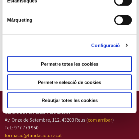
Estadístiques
Poda i Sistemes de Conducció
Màrqueting
3 ECTS (30 h) - del 03/11/2025 al 21/11/2025
Configuració
Permetre totes les cookies
PUJAR
Permetre selecció de cookies
Rebutjar totes les cookies
Fundació URV
Centre de Formació Permanent
Av. Onze de Setembre, 112. 43203 Reus (
com arribar
)
Tel.: 977 779 950
formacio@fundacio.urv.cat