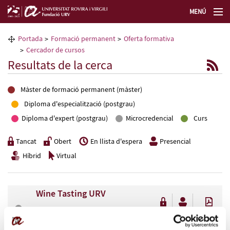
MENÚ
La Fundació URV
Portada
Formació permanent
Oferta formativa
Cercador de cursos
Formació permanent
Resultats de la cerca
Transferència de tecnologia
Màster de formació permanent (màster)
Diploma d'especialització (postgrau)
Seleccioneu idioma
Diploma d'expert (postgrau)
Microcredencial
Curs
Tancat
Obert
En llista d'espera
Presencial
Híbrid
Virtual
Wine Tasting URV
9.2 ECTS (92 h) - del 05/03/2026 al 28/05/2026