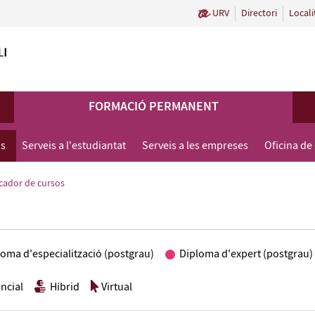
URV
Directori
Locali
FORMACIÓ PERMANENT
us
Serveis a l'estudiantat
Serveis a les empreses
Oficina de
cador de cursos
loma d'especialització (postgrau)
Diploma d'expert (postgrau)
ncial
Híbrid
Virtual