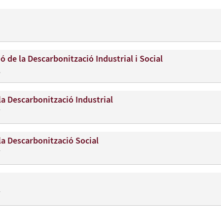
 de la Descarbonització Industrial i Social
8
la Descarbonització Industrial
7
la Descarbonització Social
7
7