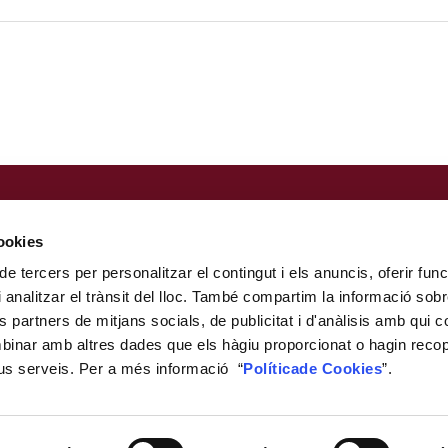
Nota legal
Política de privacitat
cookies
Perfil del contractant
de tercers per personalitzar el contingut i els anuncis, oferir func
Portal de la Transparència
i analitzar el trànsit del lloc. També compartim la informació so
Canal de denúncia
ls partners de mitjans socials, de publicitat i d'anàlisis amb qui c
Política de cookies
mbinar amb altres dades que els hàgiu proporcionat o hagin recopil
Mapa web
eus serveis. Per a més informació “
Política
de Cookies
”.
Horari d'atenció al públic
© Fundació URV