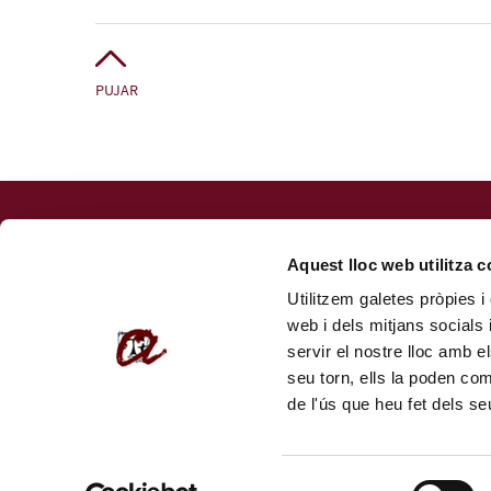
PUJAR
Fundació URV
Centre de Formació Permanent
Aquest lloc web utilitza 
Av. Onze de Setembre, 112. 43203 Reus (
com arribar
)
Utilitzem galetes pròpies i 
Tel.: 977 779 950
web i dels mitjans socials 
formacio@fundacio.urv.cat
servir el nostre lloc amb e
seu torn, ells la poden co
de l'ús que heu fet dels s
Selecció